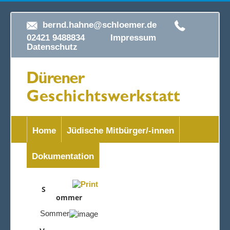
bernd.hahne@schloemer.de
02421 9488834
Impressum
Datenschutz
Home
Jüdische Mitbürger/-innen
Dokumentation
S
ommer
Sommer