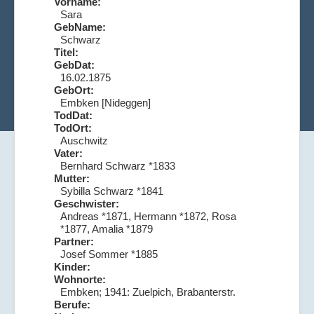
Vorname:
Sara
GebName:
Schwarz
Titel:
GebDat:
16.02.1875
GebOrt:
Embken [Nideggen]
TodDat:
TodOrt:
Auschwitz
Vater:
Bernhard Schwarz *1833
Mutter:
Sybilla Schwarz *1841
Geschwister:
Andreas *1871, Hermann *1872, Rosa
*1877, Amalia *1879
Partner:
Josef Sommer *1885
Kinder:
Wohnorte:
Embken; 1941: Zuelpich, Brabanterstr.
Berufe: