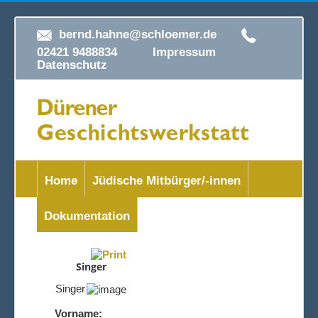
bernd.hahne@schloemer.de
02421 9488834
Impressum
Datenschutz
Home
Jüdische Mitbürger/-innen
Dokumentation
Singer
Singer
Vorname: