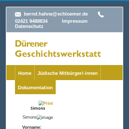
bernd.hahne@schloemer.de
02421 9488834
Impressum
Datenschutz
Home
Jüdische Mitbürger/-innen
Dokumentation
Simons
Simons
Vorname: