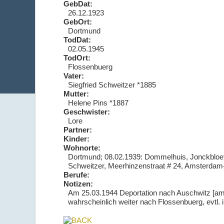
GebDat:
26.12.1923
GebOrt:
Dortmund
TodDat:
02.05.1945
TodOrt:
Flossenbuerg
Vater:
Siegfried Schweitzer *1885
Mutter:
Helene Pins *1887
Geschwister:
Lore
Partner:
Kinder:
Wohnorte:
Dortmund; 08.02.1939: Dommelhuis, Jonckbloetl
Schweitzer, Meerhinzenstraat # 24, Amsterdam-
Berufe:
Notizen:
Am 25.03.1944 Deportation nach Auschwitz [am 
wahrscheinlich weiter nach Flossenbuerg, evtl.