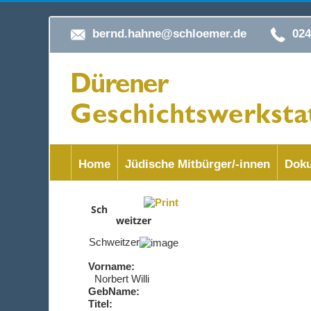
bernd.hahne@schloemer.de
02
Home
Jüdische Mitbürger/-innen
Doku
Sch
weitzer
Schweitzer
Vorname:
Norbert Willi
GebName:
Titel: