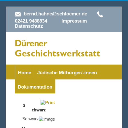
bernd.hahne@schloemer.de
02421 9488834
Impressum
Datenschutz
Home
Jüdische Mitbürger/-innen
Dokumentation
S
chwarz
Schwarz