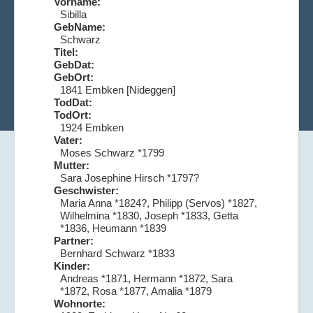
Vorname:
Sibilla
GebName:
Schwarz
Titel:
GebDat:
GebOrt:
1841 Embken [Nideggen]
TodDat:
TodOrt:
1924 Embken
Vater:
Moses Schwarz *1799
Mutter:
Sara Josephine Hirsch *1797?
Geschwister:
Maria Anna *1824?, Philipp (Servos) *1827,
Wilhelmina *1830, Joseph *1833, Getta
*1836, Heumann *1839
Partner:
Bernhard Schwarz *1833
Kinder:
Andreas *1871, Hermann *1872, Sara
*1872, Rosa *1877, Amalia *1879
Wohnorte: