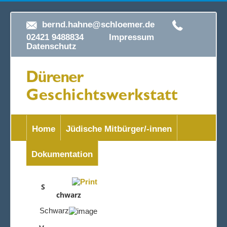
bernd.hahne@schloemer.de
02421 9488834
Impressum
Datenschutz
Home
Jüdische Mitbürger/-innen
Dokumentation
S
chwarz
Schwarz