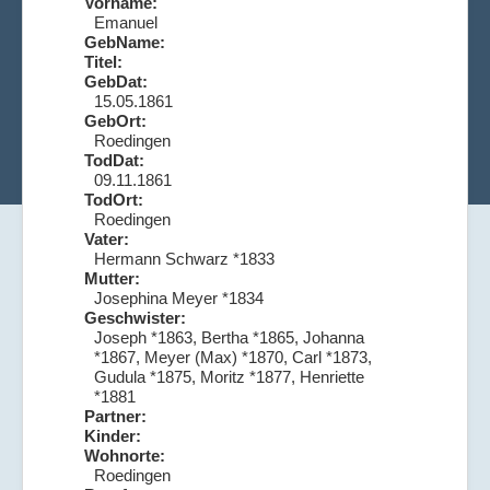
Vorname:
Emanuel
GebName:
Titel:
GebDat:
15.05.1861
GebOrt:
Roedingen
TodDat:
09.11.1861
TodOrt:
Roedingen
Vater:
Hermann Schwarz *1833
Mutter:
Josephina Meyer *1834
Geschwister:
Joseph *1863, Bertha *1865, Johanna
*1867, Meyer (Max) *1870, Carl *1873,
Gudula *1875, Moritz *1877, Henriette
*1881
Partner:
Kinder:
Wohnorte:
Roedingen