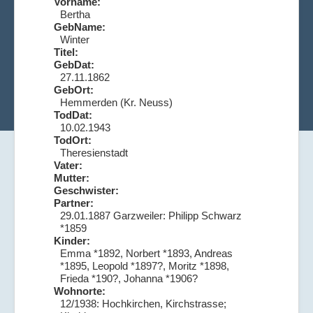
Vorname:
Bertha
GebName:
Winter
Titel:
GebDat:
27.11.1862
GebOrt:
Hemmerden (Kr. Neuss)
TodDat:
10.02.1943
TodOrt:
Theresienstadt
Vater:
Mutter:
Geschwister:
Partner:
29.01.1887 Garzweiler: Philipp Schwarz
*1859
Kinder:
Emma *1892, Norbert *1893, Andreas
*1895, Leopold *1897?, Moritz *1898,
Frieda *190?, Johanna *1906?
Wohnorte:
12/1938: Hochkirchen, Kirchstrasse;