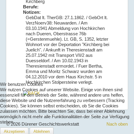
Kirchberg
Berufe:
Notizen:
GebDat lt. TherGB: 27.1.1862. / GebOrt lt.
VerzNoerv38: Neuwarden. / Am
03.10.1941 Abmeldung von Hochkirchen
nach Dueren, Oberstrasse 76b
(=Gerstenmuehle). Lt. GB, S. 1352, letzter
Wohnort vor der Deportation "Kirchberg bei
Juelich". / Ankunft in Theresienstadt am
25.07.1942 mit Transport VII/2 aus
Duesseldorf. / Am 10.02.1943 in
Theresienstadt ermordet. / Fuer Bertha,
Emma und Moritz Schwarz wurden am
04.12.2010 vor dem Haus Kirchstr. 5 in
Hochkirchen Stolpersteine verlegt.
Wir benutzen Cookies
Wir nutzen Cookies auf unserer Website. Einige von ihnen sind
essenziell für den Betrieb der Seite, während andere uns helfen,
diese Website und die Nutzererfahrung zu verbessern (Tracking
Cookies). Sie können selbst entscheiden, ob Sie die Cookies
zulassen möchten. Bitte beachten Sie, dass bei einer Ablehnung
womöglich nicht mehr alle Funktionalitäten der Seite zur Verfügung
stehen.
© 2026 Dürener Geschichtswerkstatt
Nach oben
Akzeptieren
Ablehnen