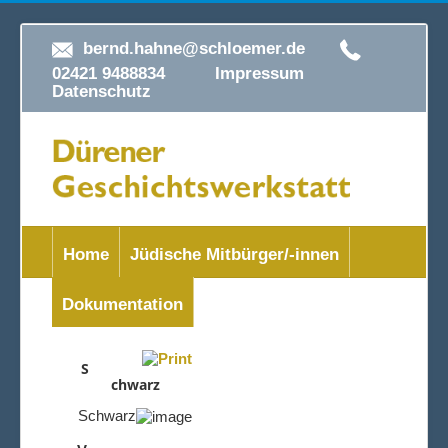
bernd.hahne@schloemer.de
02421 9488834
Impressum
Datenschutz
Home
Jüdische Mitbürger/-innen
Dokumentation
S
chwarz
Schwarz