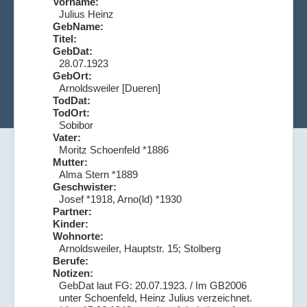
Vorname:
Julius Heinz
GebName:
Titel:
GebDat:
28.07.1923
GebOrt:
Arnoldsweiler [Dueren]
TodDat:
TodOrt:
Sobibor
Vater:
Moritz Schoenfeld *1886
Mutter:
Alma Stern *1889
Geschwister:
Josef *1918, Arno(ld) *1930
Partner:
Kinder:
Wohnorte:
Arnoldsweiler, Hauptstr. 15; Stolberg
Berufe:
Notizen:
GebDat laut FG: 20.07.1923. / Im GB2006
unter Schoenfeld, Heinz Julius verzeichnet.