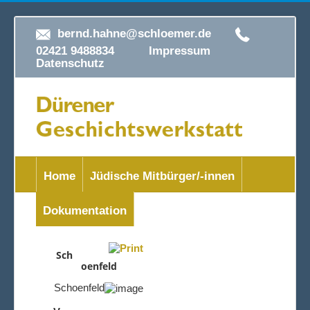
bernd.hahne@schloemer.de
02421 9488834
Impressum
Datenschutz
Home
Jüdische Mitbürger/-innen
Dokumentation
Sch
oenfeld
Schoenfeld