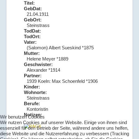
Titel:
GebDat:
21.04.1911
GebOrt:
Steinstrass
TodDat:
TodOrt:
Vater:
(Salomon) Albert Sueskind *1875
Mutter:
Helene Meyer *1889
Geschwister:
Alexander *1914
Partner:
1939 Koeln: Max Schoenfeld *1906
Kinder:
Wohnorte:
Steinstrass
Berufe:
Kontoristin
Notizen:
Wir benutzen Cookies
Wir nutzen Cookies auf unserer Website. Einige von ihnen sind
essenziell für den Betrieb der Seite, während andere uns helfen,
diese Website und die Nutzererfahrung zu verbessern (Tracking