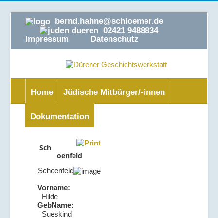
bernd.hahne@schloemer.de
02421 9488834
Impressum
Datenschutz
Home
Jüdische Mitbürger/-innen
Dokumentation
Sch
oenfeld
Schoenfeld
Vorname:
Hilde
GebName:
Sueskind