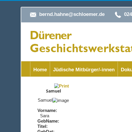
bernd.hahne@schloemer.de
02
Home
Jüdische Mitbürger/-innen
Doku
Samuel
Samuel
Vorname:
Sara
GebName:
Titel:
GebDat: