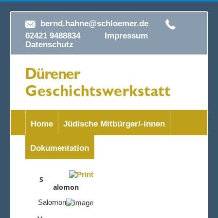
bernd.hahne@schloemer.de
02421 9488834
Impressum
Datenschutz
Home
Jüdische Mitbürger/-innen
Dokumentation
S
alomon
Salomon