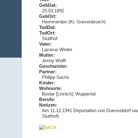
GebDat:
25.03.1892
GebOrt:
Hemmerden (Kr. Grevenbroich)
TodDat:
TodOrt:
Stutthof
Vater:
Lazarus Winter
Mutter:
Jenny Wolff
Geschwister:
Partner:
Philipp Sachs
Kinder:
Wohnorte:
Boslar [Linnich]; Wuppertal
Berufe:
Notizen:
Am 11.12.1941 Deportation von Duesseldorf nach 
Stutthof)