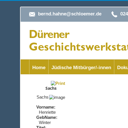
bernd.hahne@schloemer.de
02
Home
Jüdische Mitbürger/-innen
Doku
Sachs
Sachs
Vorname:
Henriette
GebName:
Winter
Titel: