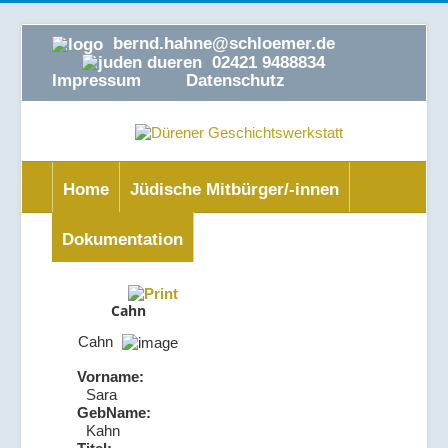
bernd.hahne@schloemer.de
02421 9488834
Impressum
Datenschutz
Home
Jüdische Mitbürger/-innen
Dokumentation
Cahn
Cahn
Vorname:
Sara
GebName:
Kahn