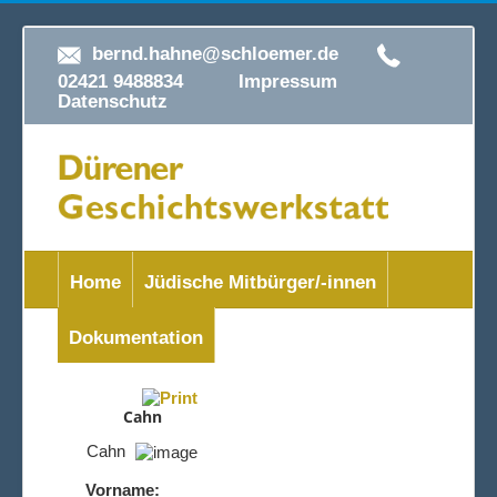
bernd.hahne@schloemer.de
02421 9488834
Impressum
Datenschutz
Home
Jüdische Mitbürger/-innen
Dokumentation
Cahn
Cahn
Vorname: