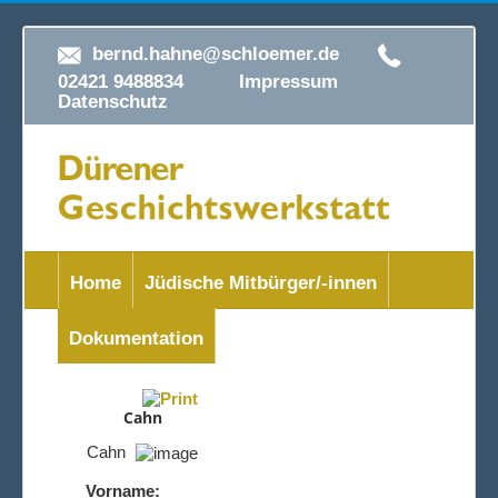
bernd.hahne@schloemer.de
02421 9488834
Impressum
Datenschutz
Home
Jüdische Mitbürger/-innen
Dokumentation
Cahn
Cahn
Vorname: