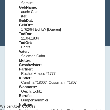
Samuel
GebName:
auch: Cain
Titel:
GebDat:
GebOrt:
1762/64 Echtz? [Dueren]
TodDat:
21.04.1834
TodOrt:
Echtz
Vater:
Salomon Cahn
Mutter:
Geschwister:
Partner:
Rachel Moises *1777
Kinder:
Carolina *1800?, Cossmann *1807
Wohnorte:
Geich; Echtz
Berufe:
Lumpensammler
Notizen:
Wir benutzen Cookies