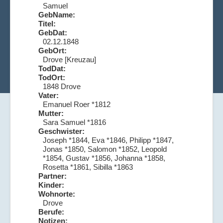
Samuel
GebName:
Titel:
GebDat:
02.12.1848
GebOrt:
Drove [Kreuzau]
TodDat:
TodOrt:
1848 Drove
Vater:
Emanuel Roer *1812
Mutter:
Sara Samuel *1816
Geschwister:
Joseph *1844, Eva *1846, Philipp *1847,
Jonas *1850, Salomon *1852, Leopold
*1854, Gustav *1856, Johanna *1858,
Rosetta *1861, Sibilla *1863
Partner:
Kinder:
Wohnorte:
Drove
Berufe:
Notizen: