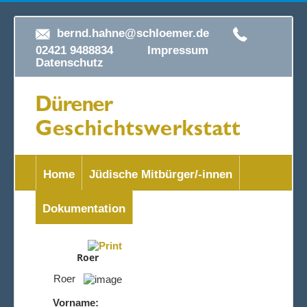
bernd.hahne@schloemer.de
02421 9488834
Impressum
Datenschutz
Home
Jüdische Mitbürger/-innen
Dokumentation
Roer
Roer
Vorname: