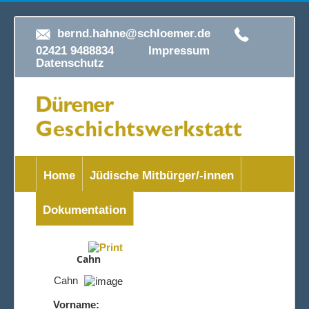
bernd.hahne@schloemer.de
02421 9488834
Impressum
Datenschutz
Home
Jüdische Mitbürger/-innen
Dokumentation
Cahn
Cahn
Vorname: