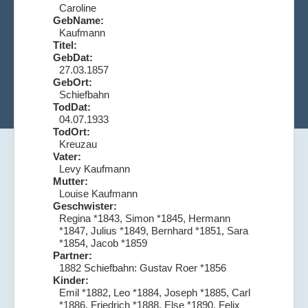
Caroline
GebName:
Kaufmann
Titel:
GebDat:
27.03.1857
GebOrt:
Schiefbahn
TodDat:
04.07.1933
TodOrt:
Kreuzau
Vater:
Levy Kaufmann
Mutter:
Louise Kaufmann
Geschwister:
Regina *1843, Simon *1845, Hermann
*1847, Julius *1849, Bernhard *1851, Sara
*1854, Jacob *1859
Partner:
1882 Schiefbahn: Gustav Roer *1856
Kinder:
Emil *1882, Leo *1884, Joseph *1885, Carl
*1886, Friedrich *1888, Else *1890, Felix