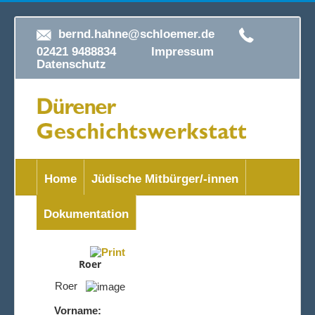
bernd.hahne@schloemer.de
02421 9488834
Impressum
Datenschutz
Home
Jüdische Mitbürger/-innen
Dokumentation
Roer
Roer
Vorname: