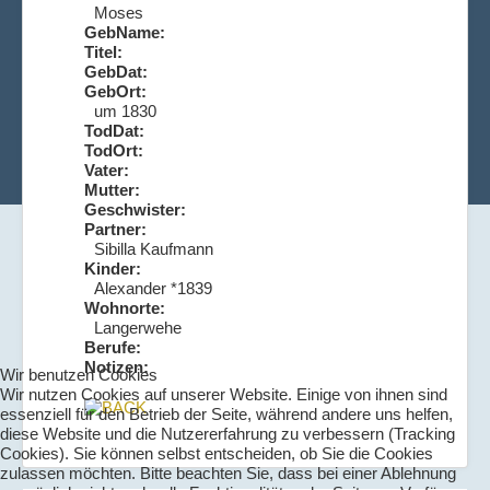
Moses
GebName:
Titel:
GebDat:
GebOrt:
um 1830
TodDat:
TodOrt:
Vater:
Mutter:
Geschwister:
Partner:
Sibilla Kaufmann
Kinder:
Alexander *1839
Wohnorte:
Langerwehe
Berufe:
Notizen:
Wir benutzen Cookies
Wir nutzen Cookies auf unserer Website. Einige von ihnen sind
essenziell für den Betrieb der Seite, während andere uns helfen,
diese Website und die Nutzererfahrung zu verbessern (Tracking
Cookies). Sie können selbst entscheiden, ob Sie die Cookies
zulassen möchten. Bitte beachten Sie, dass bei einer Ablehnung