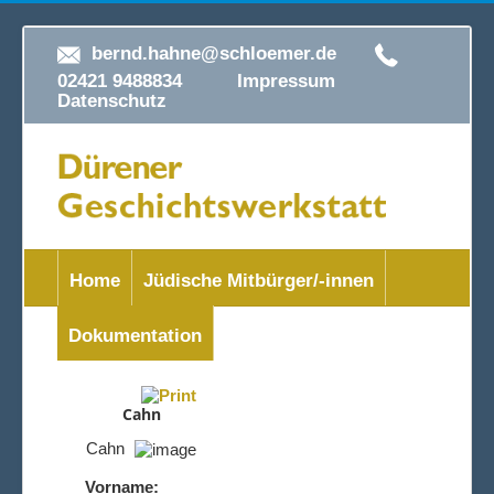
bernd.hahne@schloemer.de
02421 9488834
Impressum
Datenschutz
Home
Jüdische Mitbürger/-innen
Dokumentation
Cahn
Cahn
Vorname: