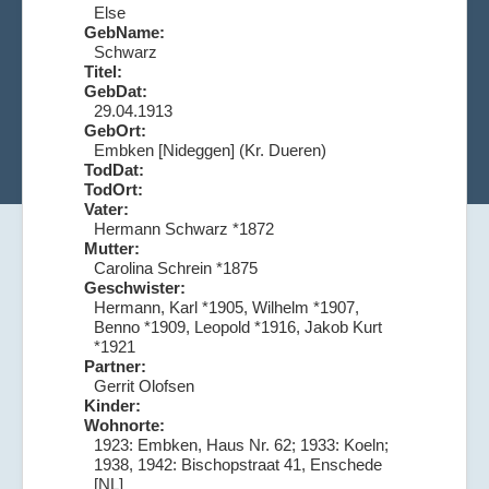
Else
GebName:
Schwarz
Titel:
GebDat:
29.04.1913
GebOrt:
Embken [Nideggen] (Kr. Dueren)
TodDat:
TodOrt:
Vater:
Hermann Schwarz *1872
Mutter:
Carolina Schrein *1875
Geschwister:
Hermann, Karl *1905, Wilhelm *1907,
Benno *1909, Leopold *1916, Jakob Kurt
*1921
Partner:
Gerrit Olofsen
Kinder:
Wohnorte:
1923: Embken, Haus Nr. 62; 1933: Koeln;
1938, 1942: Bischopstraat 41, Enschede
[NL]