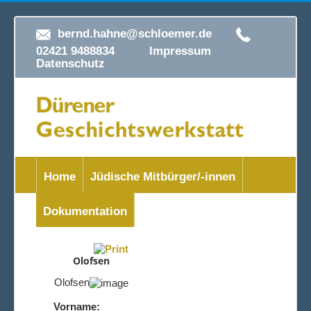
bernd.hahne@schloemer.de
02421 9488834
Impressum
Datenschutz
Home
Jüdische Mitbürger/-innen
Dokumentation
Olofsen
Olofsen
Vorname: