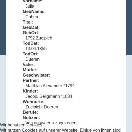
Vorname:
Julia
GebName:
Cahen
Titel:
GebDat:
GebOrt:
1792 Zuelpich
TodDat:
13.04.1855
TodOrt:
Dueren
Vater:
Mutter:
Geschwister:
Partner:
Matthias Alexander *1794
Kinder:
Jacob, Seligmann *1834
Wohnorte:
Zuelpich; Dueren
Berufe:
Notizen:
Von auswaerts zugezogen.
Wir benutzen Cookies
Wir nutzen Cookies auf unserer Website. Einige von ihnen sind