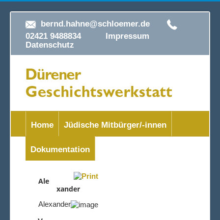
bernd.hahne@schloemer.de
02421 9488834
Impressum
Datenschutz
Home
Jüdische Mitbürger/-innen
Dokumentation
Ale
xander
Alexander