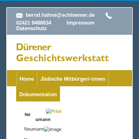
bernd.hahne@schloemer.de
02421 9488834
Impressum
Datenschutz
Home
Jüdische Mitbürger/-innen
Dokumentation
Ne
umann
Neumann