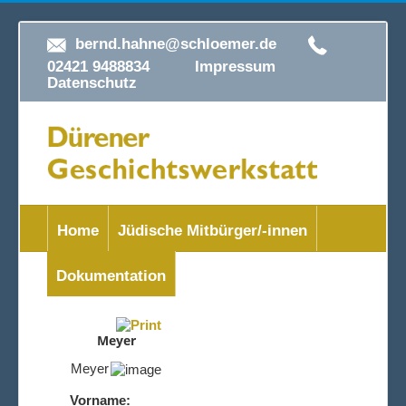
bernd.hahne@schloemer.de
02421 9488834
Impressum
Datenschutz
Home
Jüdische Mitbürger/-innen
Dokumentation
Meyer
Meyer
Vorname: