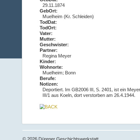
29.11.1874
GebOrt:
Muelheim (Kr. Schleiden)
TodDat:
TodOrt:
Vater:
Mutter:
Geschwister:
Partner:
Regina Meyer
Kinder:
Wohnorte:
Muelheim; Bonn
Berufe:
Notizen:
Deportiert. Im GB2006 III, S. 2401, ist ein Mey
III/1 aus Koeln, dort verstorben am 26.4.1944.
© 2026 Dürener Geschichtswerkstatt