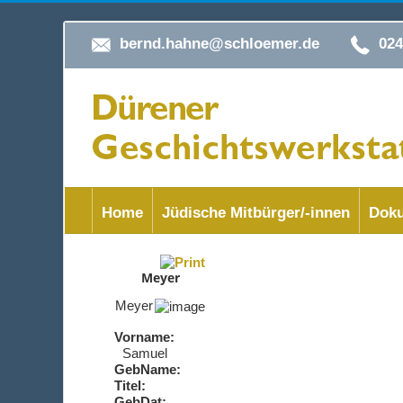
bernd.hahne@schloemer.de
02
Home
Jüdische Mitbürger/-innen
Doku
Meyer
Meyer
Vorname:
Samuel
GebName:
Titel:
GebDat: