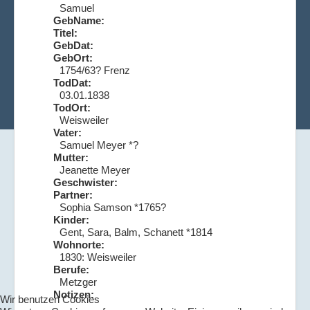
Samuel
GebName:
Titel:
GebDat:
GebOrt:
1754/63? Frenz
TodDat:
03.01.1838
TodOrt:
Weisweiler
Vater:
Samuel Meyer *?
Mutter:
Jeanette Meyer
Geschwister:
Partner:
Sophia Samson *1765?
Kinder:
Gent, Sara, Balm, Schanett *1814
Wohnorte:
1830: Weisweiler
Berufe:
Metzger
Notizen:
Wir benutzen Cookies