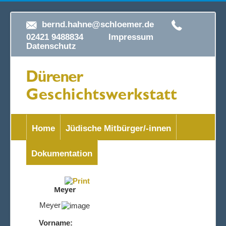
bernd.hahne@schloemer.de
02421 9488834
Impressum
Datenschutz
Home
Jüdische Mitbürger/-innen
Dokumentation
Meyer
Meyer
Vorname: