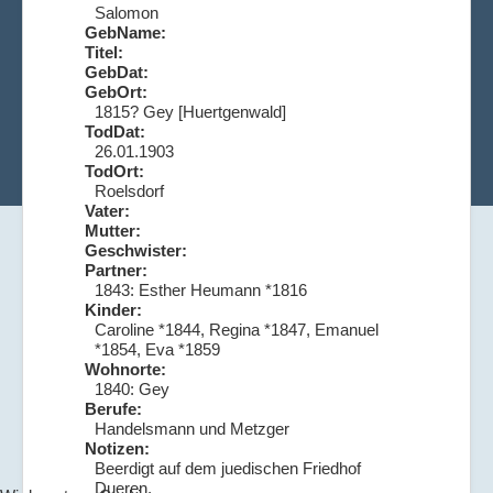
Salomon
GebName:
Titel:
GebDat:
GebOrt:
1815? Gey [Huertgenwald]
TodDat:
26.01.1903
TodOrt:
Roelsdorf
Vater:
Mutter:
Geschwister:
Partner:
1843: Esther Heumann *1816
Kinder:
Caroline *1844, Regina *1847, Emanuel
*1854, Eva *1859
Wohnorte:
1840: Gey
Berufe:
Handelsmann und Metzger
Notizen:
Beerdigt auf dem juedischen Friedhof
Dueren.