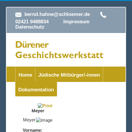
bernd.hahne@schloemer.de
02421 9488834
Impressum
Datenschutz
Home
Jüdische Mitbürger/-innen
Dokumentation
Meyer
Meyer
Vorname: