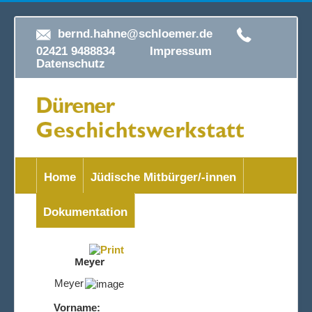
bernd.hahne@schloemer.de
02421 9488834
Impressum
Datenschutz
Home
Jüdische Mitbürger/-innen
Dokumentation
Meyer
Meyer
Vorname: