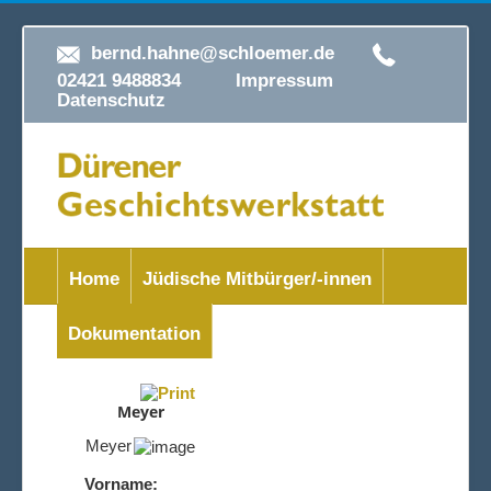
bernd.hahne@schloemer.de
02421 9488834
Impressum
Datenschutz
Home
Jüdische Mitbürger/-innen
Dokumentation
Meyer
Meyer
Vorname: