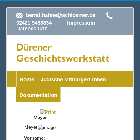
bernd.hahne@schloemer.de
02421 9488834
Impressum
Datenschutz
Home
Jüdische Mitbürger/-innen
Dokumentation
Meyer
Meyer
Vorname: