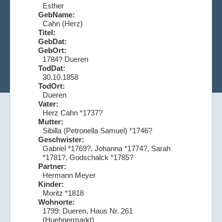
Esther
GebName:
Cahn (Herz)
Titel:
GebDat:
GebOrt:
1784? Dueren
TodDat:
30.10.1858
TodOrt:
Dueren
Vater:
Herz Cahn *1737?
Mutter:
Sibilla (Petronella Samuel) *1746?
Geschwister:
Gabriel *1769?, Johanna *1774?, Sarah
*1781?, Godschalck *1785?
Partner:
Hermann Meyer
Kinder:
Moritz *1818
Wohnorte:
1799: Dueren, Haus Nr. 261
(Huehnermarkt)