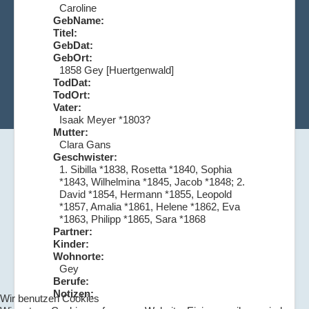
Caroline
GebName:
Titel:
GebDat:
GebOrt:
1858 Gey [Huertgenwald]
TodDat:
TodOrt:
Vater:
Isaak Meyer *1803?
Mutter:
Clara Gans
Geschwister:
1. Sibilla *1838, Rosetta *1840, Sophia
*1843, Wilhelmina *1845, Jacob *1848; 2.
David *1854, Hermann *1855, Leopold
*1857, Amalia *1861, Helene *1862, Eva
*1863, Philipp *1865, Sara *1868
Partner:
Kinder:
Wohnorte:
Gey
Berufe:
Notizen:
Wir benutzen Cookies