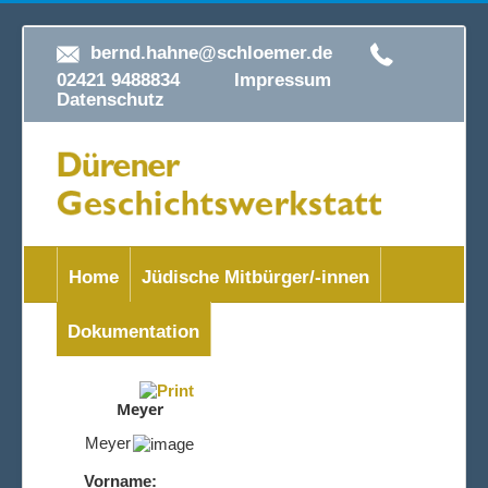
bernd.hahne@schloemer.de
02421 9488834
Impressum
Datenschutz
Home
Jüdische Mitbürger/-innen
Dokumentation
Meyer
Meyer
Vorname: