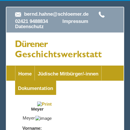
bernd.hahne@schloemer.de
02421 9488834
Impressum
Datenschutz
Home
Jüdische Mitbürger/-innen
Dokumentation
Meyer
Meyer
Vorname: