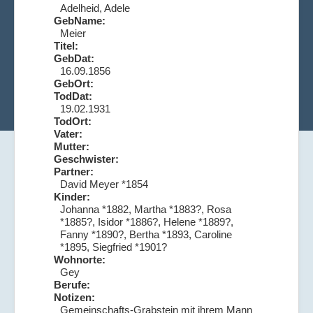
Adelheid, Adele
GebName:
Meier
Titel:
GebDat:
16.09.1856
GebOrt:
TodDat:
19.02.1931
TodOrt:
Vater:
Mutter:
Geschwister:
Partner:
David Meyer *1854
Kinder:
Johanna *1882, Martha *1883?, Rosa
*1885?, Isidor *1886?, Helene *1889?,
Fanny *1890?, Bertha *1893, Caroline
*1895, Siegfried *1901?
Wohnorte:
Gey
Berufe:
Notizen:
Gemeinschafts-Grabstein mit ihrem Mann