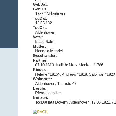
GebDat:
GebOrt:
1789? Aldenhoven
TodDat:
15.05.1821
TodOrt:
Aldenhoven
Vater:
Isaac Salm
Mutter:
Hendela Mendel
Geschwister:
Partner:
07.10.1813 Juelich: Marx Menken *1786
Kinder:
Helene *1815?, Andreas *1818, Salomon *1820
Wohnorte:
Aldenhoven, Turmstr. 49
Berufe:
Pferdehaendler
Notizen:
TodDat laut Dovern, Aldenhoven; 17.05.1821. / 1