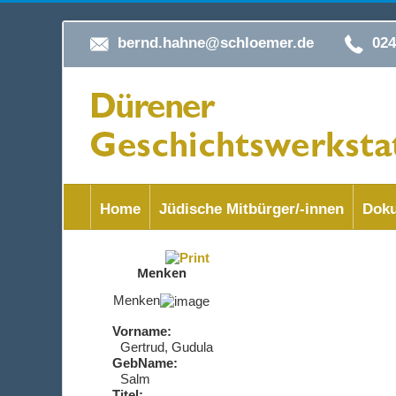
bernd.hahne@schloemer.de
02
Home
Jüdische Mitbürger/-innen
Doku
Menken
Menken
Vorname:
Gertrud, Gudula
GebName:
Salm
Titel: