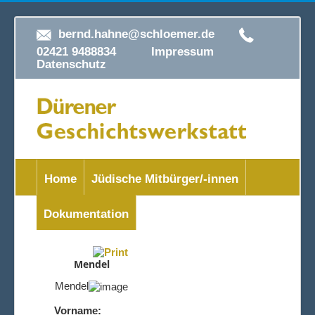
bernd.hahne@schloemer.de
02421 9488834
Impressum
Datenschutz
Home
Jüdische Mitbürger/-innen
Dokumentation
Mendel
Mendel
Vorname: