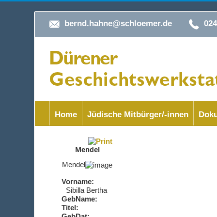
bernd.hahne@schloemer.de
02
Home
Jüdische Mitbürger/-innen
Doku
Mendel
Mendel
Vorname:
Sibilla Bertha
GebName:
Titel:
GebDat: