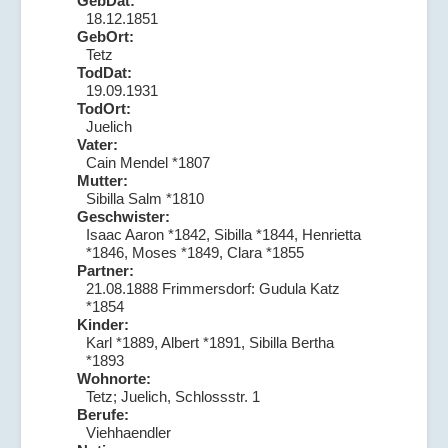
GebDat:
18.12.1851
GebOrt:
Tetz
TodDat:
19.09.1931
TodOrt:
Juelich
Vater:
Cain Mendel *1807
Mutter:
Sibilla Salm *1810
Geschwister:
Isaac Aaron *1842, Sibilla *1844, Henrietta
*1846, Moses *1849, Clara *1855
Partner:
21.08.1888 Frimmersdorf: Gudula Katz
*1854
Kinder:
Karl *1889, Albert *1891, Sibilla Bertha
*1893
Wohnorte:
Tetz; Juelich, Schlossstr. 1
Berufe:
Viehhaendler