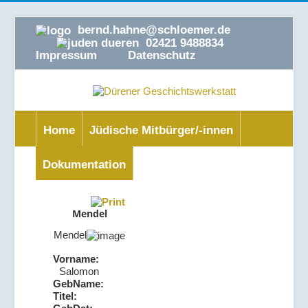
bernd.hahne@schloemer.de
02421 9488834
Impressum
Datenschutz
Home
Jüdische Mitbürger/-innen
Dokumentation
Mendel
Mendel
Vorname:
Salomon
GebName:
Titel: