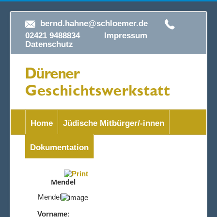
bernd.hahne@schloemer.de
02421 9488834
Impressum
Datenschutz
Home
Jüdische Mitbürger/-innen
Dokumentation
Mendel
Mendel
Vorname: