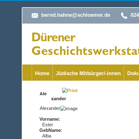
bernd.hahne@schloemer.de
02
Home
Jüdische Mitbürger/-innen
Doku
Ale
xander
Alexander
Vorname:
Ester
GebName:
Alba