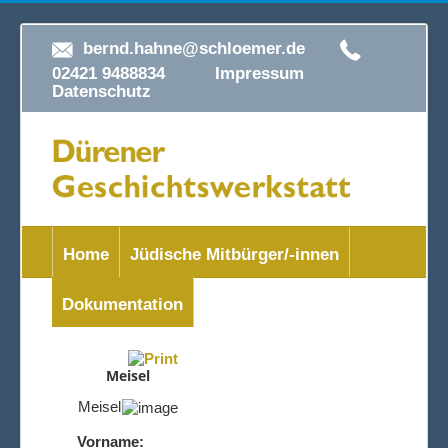
bernd.hahne@schloemer.de
02421 9488834
Impressum
Datenschutz
Home
Jüdische Mitbürger/-innen
Dokumentation
Meisel
Meisel
Vorname: