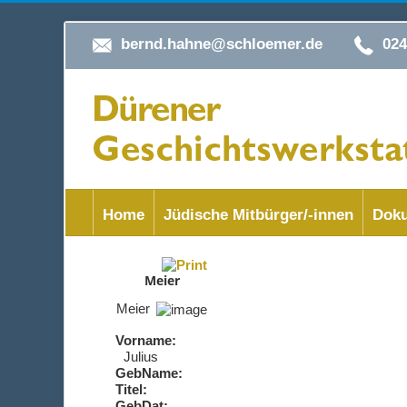
bernd.hahne@schloemer.de
02
Home
Jüdische Mitbürger/-innen
Doku
Meier
Meier
Vorname:
Julius
GebName:
Titel:
GebDat: