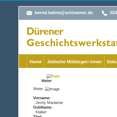
bernd.hahne@schloemer.de
02
Home
Jüdische Mitbürger/-innen
Doku
Meier
Meier
Vorname:
Jenny Marianne
GebName:
Klaber
Titel: