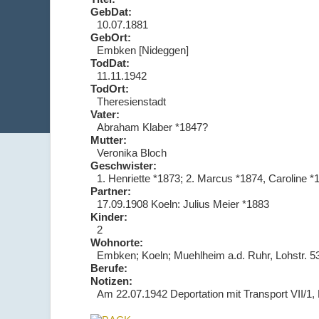
GebDat:
10.07.1881
GebOrt:
Embken [Nideggen]
TodDat:
11.11.1942
TodOrt:
Theresienstadt
Vater:
Abraham Klaber *1847?
Mutter:
Veronika Bloch
Geschwister:
1. Henriette *1873; 2. Marcus *1874, Caroline *
Partner:
17.09.1908 Koeln: Julius Meier *1883
Kinder:
2
Wohnorte:
Embken; Koeln; Muehlheim a.d. Ruhr, Lohstr. 5
Berufe:
Notizen:
Am 22.07.1942 Deportation mit Transport VII/1,