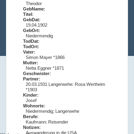
Theodor
GebName:
Titel:
GebDat:
19.04.1902
GebOrt:
Niedermendig
TodDat:
TodOrt:
Vater:
Simon Mayer *1866
Mutter:
Netta Eggner *1871
Geschwister:
Partner:
20.03.1931 Langerwehe: Rosa Wertheim
*1903
Kinder:
Josef
Wohnorte:
Niedermendig; Langerwehe
Berufe:
Kaufmann; Reisender
Notizen:
Auswanderung in die USA.