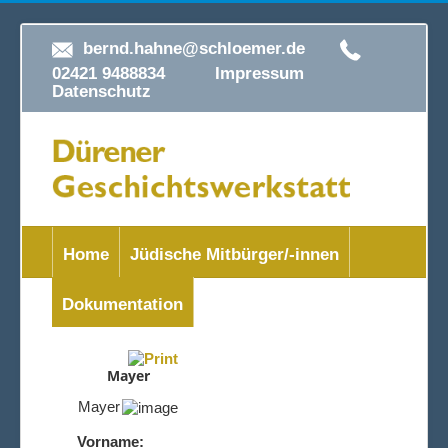
bernd.hahne@schloemer.de
02421 9488834
Impressum
Datenschutz
Home
Jüdische Mitbürger/-innen
Dokumentation
Mayer
Mayer
Vorname: