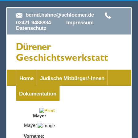
bernd.hahne@schloemer.de
02421 9488834
Impressum
Datenschutz
Home
Jüdische Mitbürger/-innen
Dokumentation
Mayer
Mayer
Vorname: