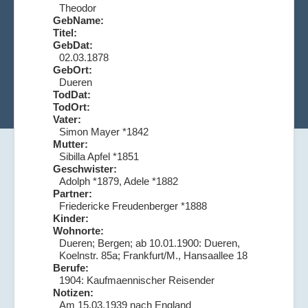
Theodor
GebName:
Titel:
GebDat:
02.03.1878
GebOrt:
Dueren
TodDat:
TodOrt:
Vater:
Simon Mayer *1842
Mutter:
Sibilla Apfel *1851
Geschwister:
Adolph *1879, Adele *1882
Partner:
Friedericke Freudenberger *1888
Kinder:
Wohnorte:
Dueren; Bergen; ab 10.01.1900: Dueren,
Koelnstr. 85a; Frankfurt/M., Hansaallee 18
Berufe:
1904: Kaufmaennischer Reisender
Notizen:
Am 15.03.1939 nach England