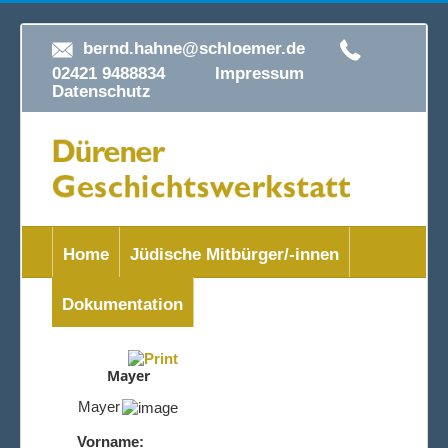
bernd.hahne@schloemer.de
02421 9488834
Impressum
Datenschutz
Home
Jüdische Mitbürger/-innen
Dokumentation
Mayer
Mayer
Vorname: