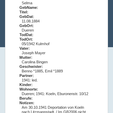
Selma
GebName:
Titel:
GebDat:
11.08.1884
GebOrt:
Dueren
TodDat:
TodOrt:
05/1942 Kulmhof
Vater:
Joseph Mayer
Mutter:
Carolina Bingen
Geschwister:
Benno *1885, Emil *1889
Partner:
1941: led.
Kinder:
Wohnorte:
Dueren; 1941: Koeln, Eburonenstr. 10/12
Berufe:
Notizen:
Am 30.10.1941 Deportation von Koeln
nach Litzmannstadt. / Im GB2006 nicht