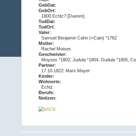
GebDat:
GebOrt:
1800 Echtz? [Dueren]
TodDat:
TodOrt:
Vater:
Samuel Benjamin Cahn (=Cain) *1762
Mutter:
Rachel Moises
Geschwister:
Moyses *1802, Judula *1804, Gudula *1805, Cos
Partner:
17.10.1822: Marx Mayer
Kinder:
Wohnorte:
Echtz
Berufe:
Notizen: