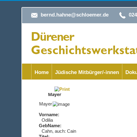
bernd.hahne@schloemer.de
02
Home
Jüdische Mitbürger/-innen
Doku
Mayer
Mayer
Vorname:
Odilia
GebName:
Cahn, auch: Cain
Titel: