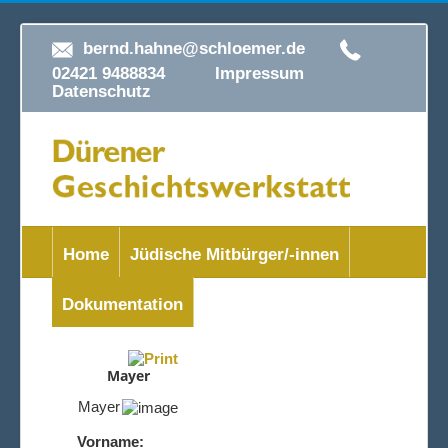
bernd.hahne@schloemer.de
02421 9488834
Impressum
Datenschutz
Home
Jüdische Mitbürger/-innen
Dokumentation
Mayer
Mayer
Vorname: