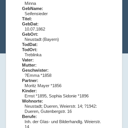
Minna
GebName:
Seifensieder
Titel:
GebDat:
10.07.1862
GebOrt:
Neustadt (Bayern)
TodDat:
TodOrt:
Treblinka
Vater:
Mutter:
Geschwister:
?Emma *1858
Partner:
Moritz Mayer *1856
Kinder:
Ernst *1895, Sophia Sidonie *1896
Wohnorte:
Neustadt; Dueren, Weierstr. 14; ?1942:
Dueren, Gutenbergstr. 16
Berufe:
Inh. der Glas- und Bilderhandlg. Weierstr.
14