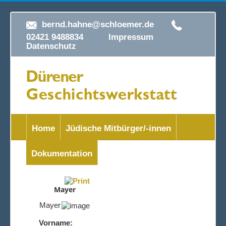
bernd.hahne@schloemer.de
02421 9488834
Impressum
Datenschutz
Home
Jüdische Mitbürger/-innen
Dokumentation
Mayer
Mayer
Vorname: