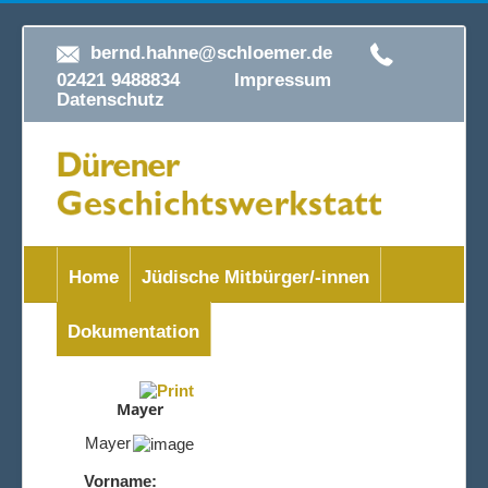
bernd.hahne@schloemer.de
02421 9488834
Impressum
Datenschutz
Home
Jüdische Mitbürger/-innen
Dokumentation
Mayer
Mayer
Vorname: