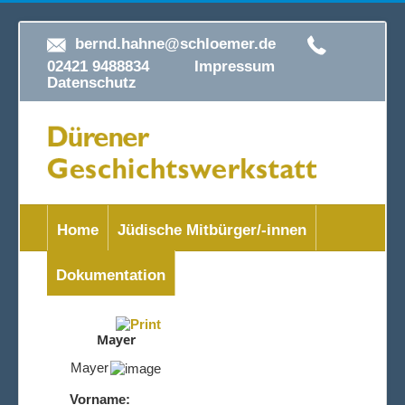
bernd.hahne@schloemer.de
02421 9488834
Impressum
Datenschutz
Home
Jüdische Mitbürger/-innen
Dokumentation
Mayer
Mayer
Vorname: