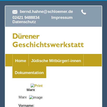
bernd.hahne@schloemer.de
02421 9488834
Impressum
Datenschutz
Home
Jüdische Mitbürger/-innen
Dokumentation
Marx
Marx
Vorname: