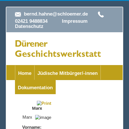
bernd.hahne@schloemer.de
02421 9488834
Impressum
Datenschutz
Home
Jüdische Mitbürger/-innen
Dokumentation
Marx
Marx
Vorname: