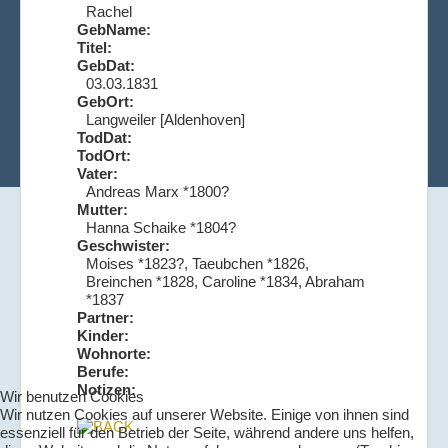
Rachel
GebName:
Titel:
GebDat:
03.03.1831
GebOrt:
Langweiler [Aldenhoven]
TodDat:
TodOrt:
Vater:
Andreas Marx *1800?
Mutter:
Hanna Schaike *1804?
Geschwister:
Moises *1823?, Taeubchen *1826,
Breinchen *1828, Caroline *1834, Abraham
*1837
Partner:
Kinder:
Wohnorte:
Berufe:
Notizen:
Wir benutzen Cookies
Wir nutzen Cookies auf unserer Website. Einige von ihnen sind
essenziell für den Betrieb der Seite, während andere uns helfen,